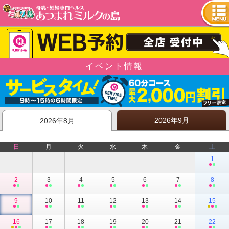
tog
nav
イベント情報
2026年9月
2026年8月
日
月
火
水
木
金
土
1
2
3
4
5
6
7
8
9
10
11
12
13
14
15
16
17
18
19
20
21
22