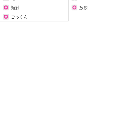
顔射
放尿
ごっくん