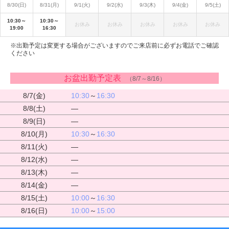
8/30(日)
8/31(月)
9/1(火)
9/2(水)
9/3(木)
9/4(金)
9/5(土)
10:30～
10:30～
お休み
お休み
お休み
お休み
お休み
19:00
16:30
※出勤予定は変更する場合がございますのでご来店前に必ずお電話でご確認
ください
お盆出勤予定表
（8/7～8/16）
8/7(金)
10:30
～
16:30
8/8(土)
―
8/9(日)
―
8/10(月)
10:30
～
16:30
8/11(火)
―
8/12(水)
―
8/13(木)
―
8/14(金)
―
8/15(土)
10:00
～
16:30
8/16(日)
10:00
～
15:00