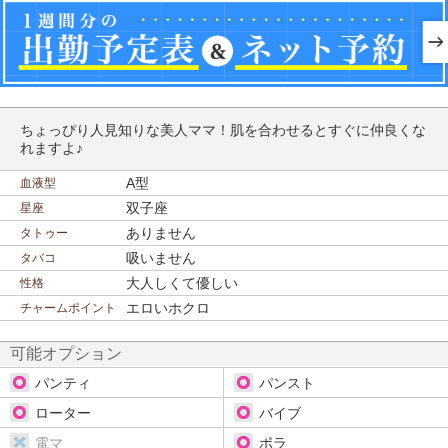
ちょっぴり人見知りな美人ママ！肌を合わせるとすぐに仲良くな
れますよ♪
A型
血液型
双子座
星座
ありません
タトゥー
吸いません
タバコ
大人しくて優しい
性格
エロいホクロ
チャームポイント
可能オプション
パンティ
パンスト
ローター
バイブ
電マ
ポラ