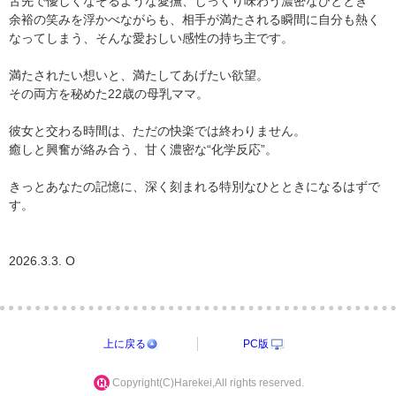
舌先で優しくなぞるような愛撫、じっくり味わう濃密なひととき
余裕の笑みを浮かべながらも、相手が満たされる瞬間に自分も熱く
なってしまう、そんな愛おしい感性の持ち主です。
満たされたい想いと、満たしてあげたい欲望。
その両方を秘めた22歳の母乳ママ。
彼女と交わる時間は、ただの快楽では終わりません。
癒しと興奮が絡み合う、甘く濃密な“化学反応”。
きっとあなたの記憶に、深く刻まれる特別なひとときになるはずで
す。
2026.3.3. O
上に戻る
PC版
Copyright(C)Harekei,All rights reserved.