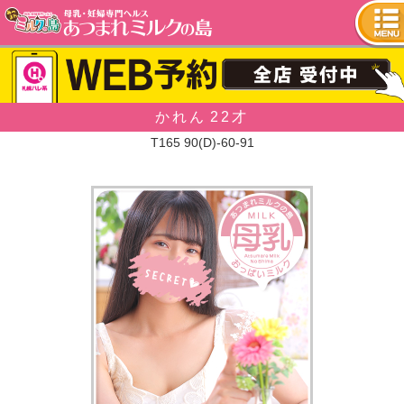
tog
nav
かれん
22才
T165 90(D)-60-91