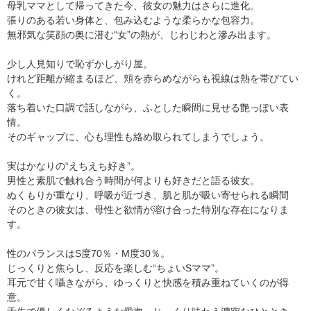
母乳ママとして帰ってきた今、彼女の魅力はさらに進化。
張りのある若い身体と、包み込むような柔らかな包容力。
無邪気な笑顔の奥に潜む“女”の熱が、じわじわと滲み出ます。
少し人見知りで恥ずかしがり屋。
けれど距離が縮まるほど、頬を赤らめながらも視線は熱を帯びてい
く。
落ち着いた口調で話しながら、ふとした瞬間に見せる艶っぽい表
情。
そのギャップに、心も理性も絡め取られてしまうでしょう。
実はかなりの“えちえち好き”。
男性と素肌で触れ合う時間が何よりも好きだと語る彼女。
ぬくもりが重なり、呼吸が近づき、肌と肌が吸い寄せられる瞬間
そのときの彼女は、母性と欲情が溶け合った特別な存在になりま
す。
性のバランスはS度70％・M度30％。
じっくりと焦らし、反応を楽しむ“ちょいSママ”。
耳元で甘く囁きながら、ゆっくりと快感を積み重ねていくのが得
意。